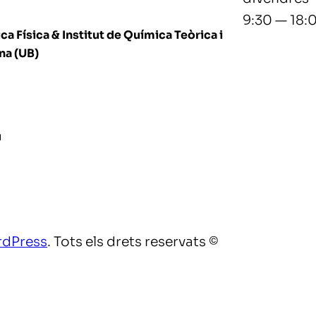
9:30 — 18:
a Física & Institut de Química Teòrica i
na (UB)
u
dPress
. Tots els drets reservats ©