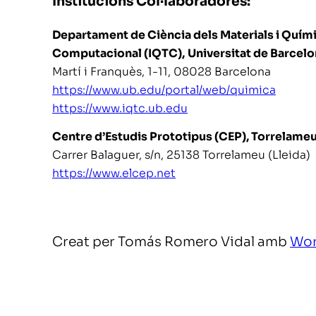
Institucions Col·laboradores:
Departament de Ciència dels Materials i Químic
Computacional (IQTC),
Universitat de Barcelo
Martí i Franquès, 1-11, 08028 Barcelona
https://www.ub.edu/portal/web/quimica
https://www.iqtc.ub.edu
Centre d’Estudis Prototipus (CEP), Torrelame
Carrer Balaguer, s/n, 25138 Torrelameu (Lleida)
https://www.elcep.net
Creat per Tomás Romero Vidal amb
Wor