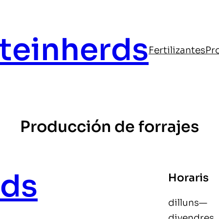
teinherds
Fertilizantes
Pr
Producción de forrajes
rds
Horaris
dilluns—
divendres