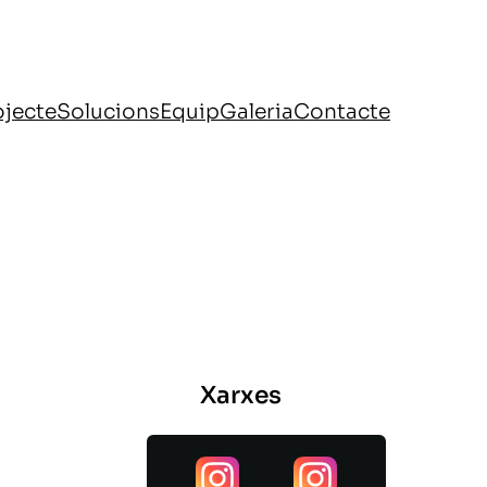
ojecte
Solucions
Equip
Galeria
Contacte
Xarxes